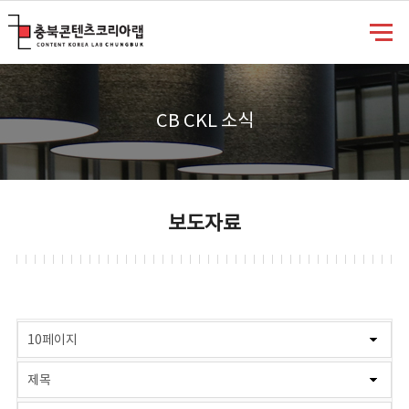
충북콘텐츠코리아랩
CB CKL 소식
보도자료
게시물 검색