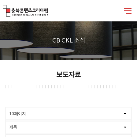
충북콘텐츠코리아랩
CB CKL 소식
보도자료
게시물 검색