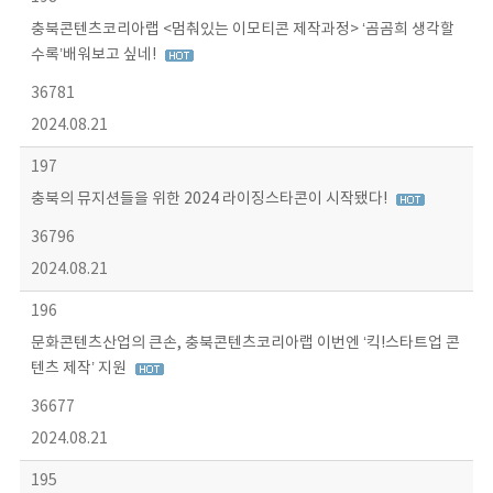
충북콘텐츠코리아랩 <멈춰있는 이모티콘 제작과정> ‘곰곰희 생각할
수록’배워보고 싶네!
36781
2024.08.21
197
충북의 뮤지션들을 위한 2024 라이징스타콘이 시작됐다!
36796
2024.08.21
196
문화콘텐츠산업의 큰손, 충북콘텐츠코리아랩 이번엔 ‘킥!스타트업 콘
텐츠 제작’ 지원
36677
2024.08.21
195