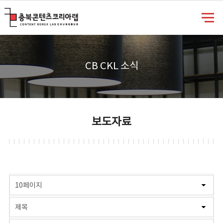
충북콘텐츠코리아랩
CB CKL 소식
보도자료
게시물 검색