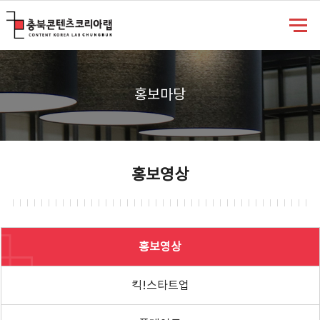
충북콘텐츠코리아랩
홍보마당
홍보영상
홍보영상
킥!스타트업