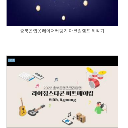
충북콘랩 X 레이저커팅기 아크릴램프 제작기