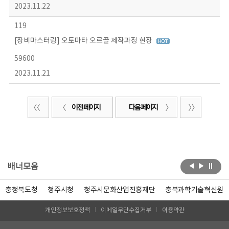
2023.11.22
119
[장비마스터링] 오토마타 오르골 제작과정 현장
59600
2023.11.21
이전 페이지
다음 페이지
배너모음
충청북도청
청주시청
청주시문화산업진흥재단
충북과학기술혁신원
개인정보보호정책
이메일무단수집거부
이용약관