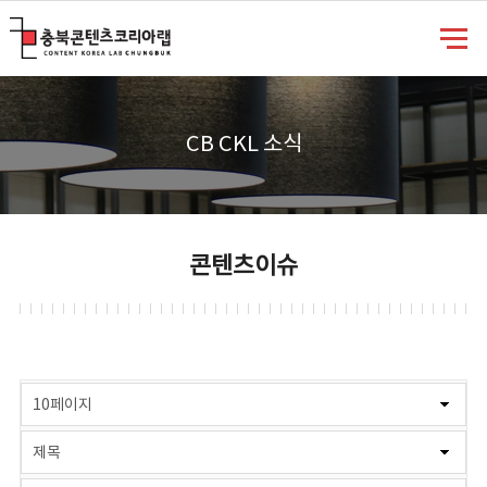
충북콘텐츠코리아랩
CB CKL 소식
콘텐츠이슈
게시물 검색