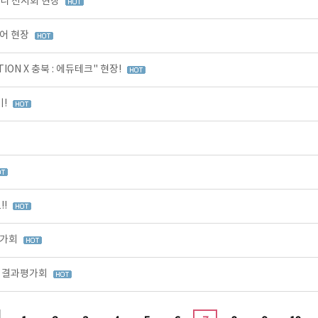
미니 전시회 현장
어 현장
ON X 충북 : 에듀테크" 현장!
기!
!!
평가회
정 결과평가회