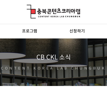
충북콘텐츠코리아랩
프로그램
신청하기
CB CKL 소식
CONTENT KOREA LAB CHUNGBUK