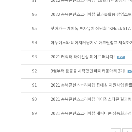
97
2022 충북콘텐츠코리아랩 '10월의 선물상자' 
96
2022 충북콘텐츠코리아랩 결과물활용 팝업스토
95
찾아가는 케이녹 투자유치 상담회 “KNock STATI
94
아두이노와 레이저커팅기로 아크릴램프 제작하
93
2021 캐릭터 라이선싱 페어로 떠나자!
92
9월부터 활동을 시작했던 메이커동아리 2기!
91
2021 충북콘텐츠코리아랩 잡매칭 지원사업 완료
90
2021 충북콘텐츠코리아랩 라이징스타콘 결과
89
2021 충북콘텐츠코리아랩 캐릭터콘 상품화과