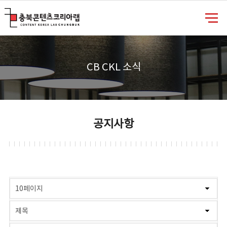
충북콘텐츠코리아랩
CB CKL 소식
공지사항
게시물 검색