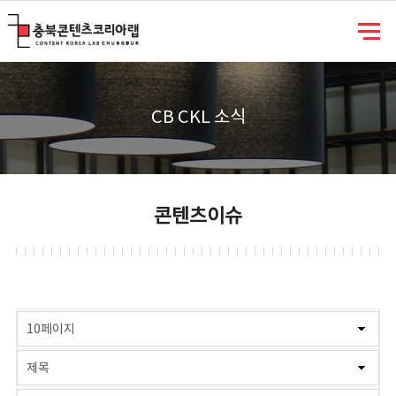
충북콘텐츠코리아랩
CB CKL 소식
콘텐츠이슈
게시물 검색