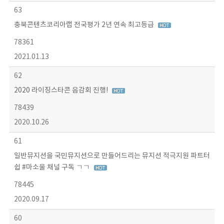
63
충북콘텐츠코리아랩 전국평가 2년 연속 최고등급
78361
2021.01.13
62
2020 라이징스타콘 음감회 진행!
78439
2020.10.26
61
일반뮤지션을 국민뮤지션으로 만들어드리는 뮤지션 적극지원 파트터
쉽 #마소울 채널 구독 ㄱㄱ
78445
2020.09.17
60