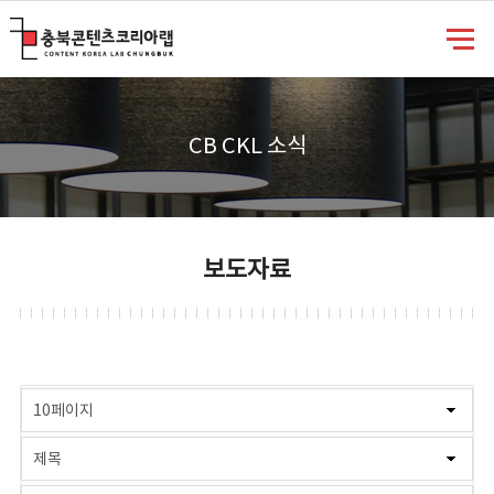
충북콘텐츠코리아랩
CB CKL 소식
보도자료
게시물 검색