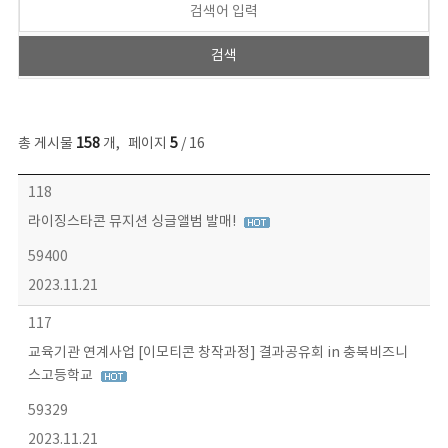
총 게시물
158
개
,
페이지
5
/ 16
콘텐츠이슈 목록 - 번호, 제목, 작성자, 파일, 조회수, 작성일 정보 제공
118
라이징스타콘 뮤지션 싱글앨범 발매!
59400
2023.11.21
117
교육기관 연계사업 [이모티콘 창작과정] 결과공유회 in 충북비즈니
스고등학교
59329
2023.11.21