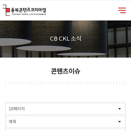
충북콘텐츠코리아랩
CB CKL 소식
콘텐츠이슈
게시물 검색