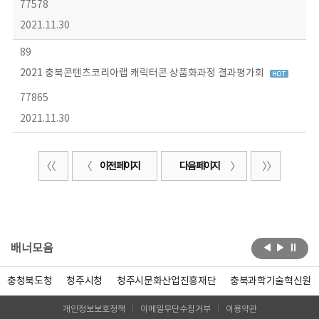
77578
2021.11.30
89
2021 충북콘텐츠코리아랩 캐릭터콘 상품화과정 결과평가회
77865
2021.11.30
이전 페이지
다음 페이지
배너모음
충청북도청
청주시청
청주시문화산업진흥재단
충북과학기술혁신원
개인정보보호정책
이메일무단수집거부
이용약관