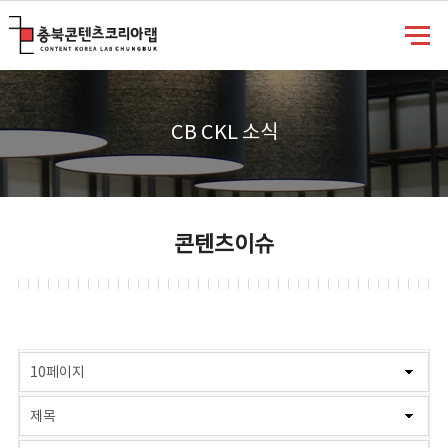
충북콘텐츠코리아랩
CB CKL 소식
콘텐츠이슈
게시물 검색