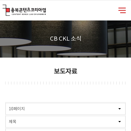
충북콘텐츠코리아랩
CB CKL 소식
보도자료
게시물 검색