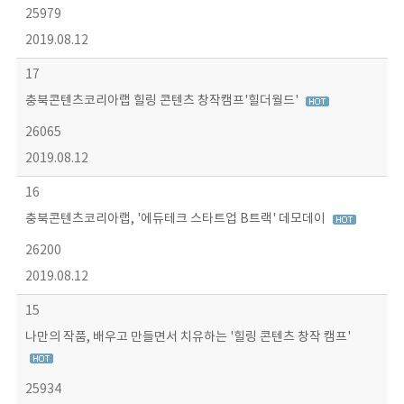
25979
2019.08.12
17
충북콘텐츠코리아랩 힐링 콘텐츠 창작캠프'힐더월드'
26065
2019.08.12
16
충북콘텐츠코리아랩, '에듀테크 스타트업 B트랙' 데모데이
26200
2019.08.12
15
나만의 작품, 배우고 만들면서 치유하는 '힐링 콘텐츠 창작 캠프'
25934