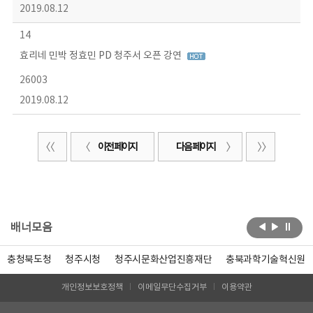
2019.08.12
14
효리네 민박 정효민 PD 청주서 오픈 강연
26003
2019.08.12
이전 페이지
다음 페이지
배너모음
충청북도청
청주시청
청주시문화산업진흥재단
충북과학기술혁신원
개인정보보호정책
이메일무단수집거부
이용약관