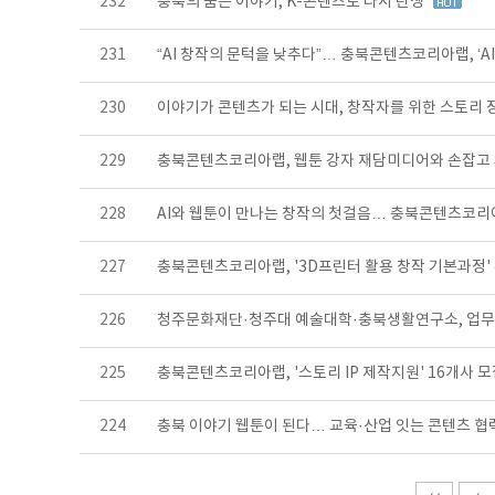
232
충북의 숨은 이야기, K-콘텐츠로 다시 탄생
231
“AI 창작의 문턱을 낮추다”… 충북콘텐츠코리아랩, ‘A
230
이야기가 콘텐츠가 되는 시대, 창작자를 위한 스토리 
229
충북콘텐츠코리아랩, 웹툰 강자 재담미디어와 손잡고
228
AI와 웹툰이 만나는 창작의 첫걸음… 충북콘텐츠코리
227
충북콘텐츠코리아랩, '3D프린터 활용 창작 기본과정'
226
청주문화재단·청주대 예술대학·충북생활연구소, 업
225
충북콘텐츠코리아랩, '스토리 IP 제작지원' 16개사 
224
충북 이야기 웹툰이 된다… 교육·산업 잇는 콘텐츠 협