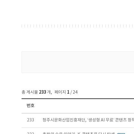
게시물 검색
총 게시물
233
개
,
페이지
1
/ 24
번호
보도자료 목록 - 번호, 제목, 작성자, 파일, 조회수, 작성일 정보 제공
233
청주시문화산업진흥재단, ‘생성형 AI 무료’ 콘텐츠 