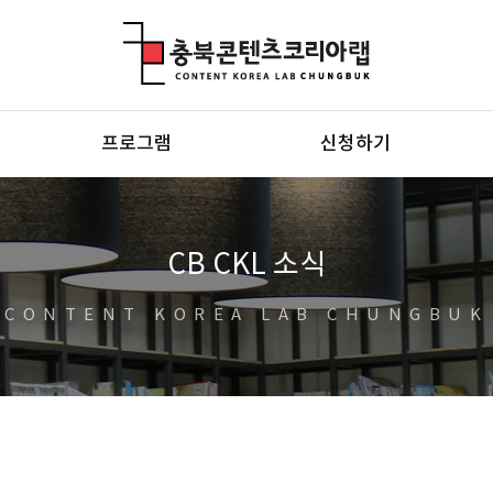
충북콘텐츠코리아랩
프로그램
신청하기
CB CKL 소식
CONTENT KOREA LAB CHUNGBUK