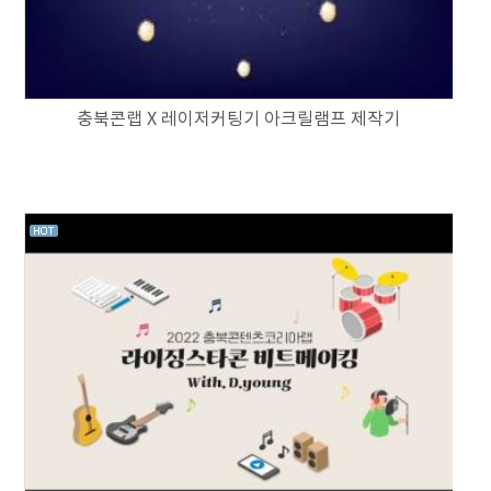
충북콘랩 X 레이저커팅기 아크릴램프 제작기