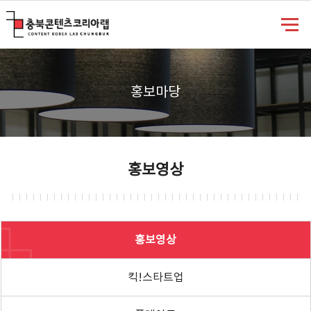
충북콘텐츠코리아랩
홍보마당
홍보영상
홍보영상
킥!스타트업