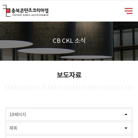
충북콘텐츠코리아랩
CB CKL 소식
보도자료
게시물 검색