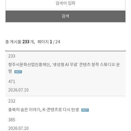
총 게시물
233
개
,
페이지
1
/ 24
보도자료 목록 - 번호, 제목, 작성자, 파일, 조회수, 작성일 정보 제공
233
청주시문화산업진흥재단, ‘생성형 AI 무료’ 콘텐츠 창작 스튜디오 운
영
471
2026.07.10
232
충북의 숨은 이야기, K-콘텐츠로 다시 탄생
385
2026.07.10