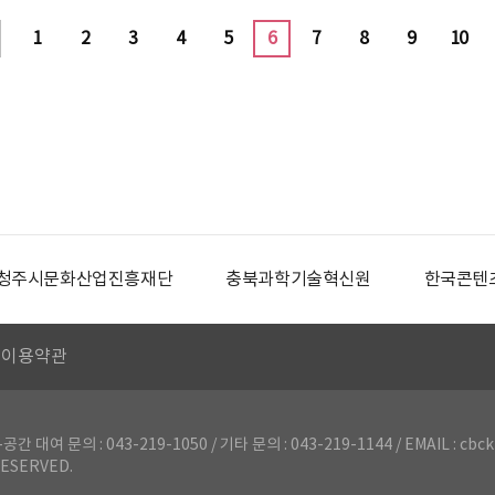
1
2
3
4
5
6
7
8
9
10
청주시문화산업진흥재단
충북과학기술혁신원
한국콘텐
이용약관
의 : 043-219-1050 / 기타 문의 : 043-219-1144 / EMAIL : cbck
ESERVED.