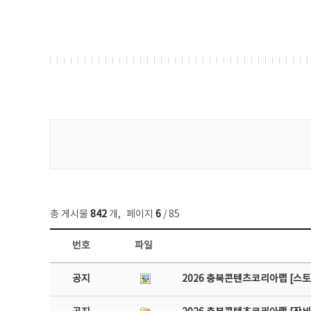
게시물 검색
총 게시물
842
개
,
페이지
6
/ 85
번호
파일
공지사항 목록 - 번호, 제목, 작성자, 파일, 조회수, 작성일 정보 제공
공지
2026 충북콘텐츠코리아랩 [스토