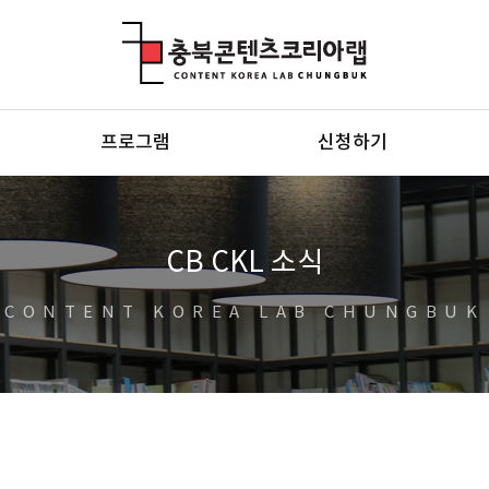
충북콘텐츠코리아랩
프로그램
신청하기
CB CKL 소식
CONTENT KOREA LAB CHUNGBUK