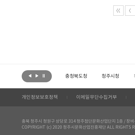
아랩
문화체육관광부
충청북도청
청주시청
개인정보보호정책
이메일무단수집거부
충북 청주시 청원구 상당로 314 청주첨단문화산업단지 1층 / 장비-공간 대여 문
COPYRIGHT (c) 2020 청주시문화산업진흥재단 ALL RIGHTS R