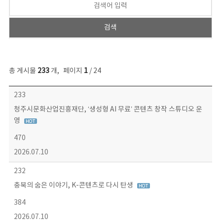
총 게시물
233
개
,
페이지
1
/ 24
보도자료 목록 - 번호, 제목, 작성자, 파일, 조회수, 작성일 정보 제공
233
청주시문화산업진흥재단, ‘생성형 AI 무료’ 콘텐츠 창작 스튜디오 운
영
470
2026.07.10
232
충북의 숨은 이야기, K-콘텐츠로 다시 탄생
384
2026.07.10