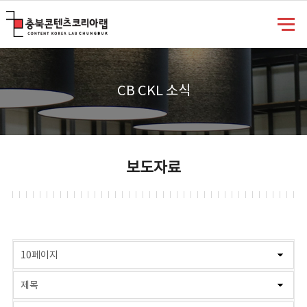
충북콘텐츠코리아랩
CB CKL 소식
보도자료
게시물 검색