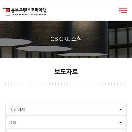
충북콘텐츠코리아랩
CB CKL 소식
보도자료
게시물 검색