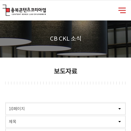
충북콘텐츠코리아랩
CB CKL 소식
보도자료
게시물 검색