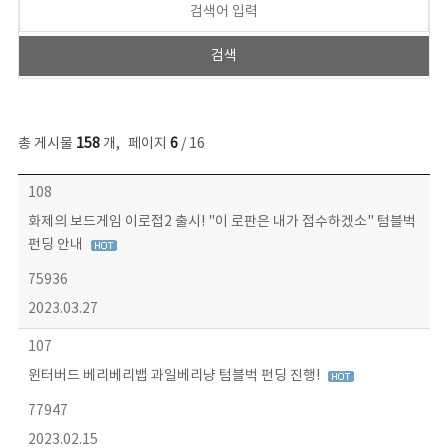
총 게시물
158
개
,
페이지
6
/ 16
콘텐츠이슈 목록 - 번호, 제목, 작성자, 파일, 조회수, 작성일 정보 제공
108
화제의 보드게임 이로접2 출시! "이 로판은 내가 접수하겠소" 텀블벅
펀딩 안내
75936
2023.03.27
107
윈터버드 베리베리뱁 과일베리냥 텀블벅 펀딩 진행!
77947
2023.02.15