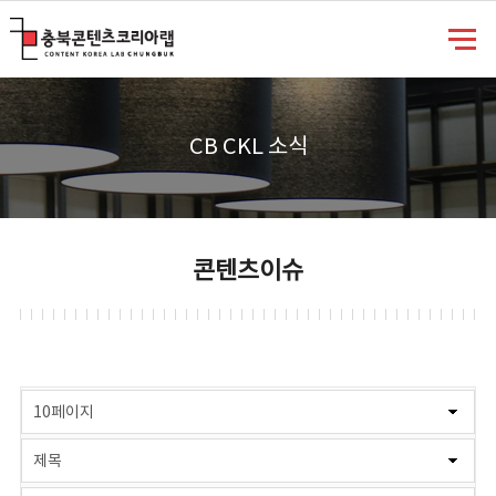
충북콘텐츠코리아랩
CB CKL 소식
콘텐츠이슈
게시물 검색