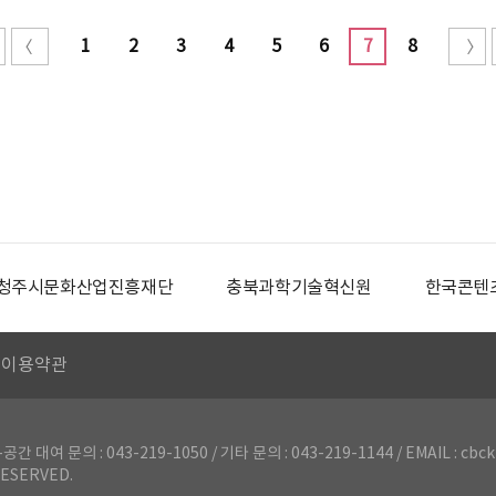
1
2
3
4
5
6
7
8
청주시문화산업진흥재단
충북과학기술혁신원
한국콘텐
이용약관
의 : 043-219-1050 / 기타 문의 : 043-219-1144 / EMAIL : cbck
ESERVED.