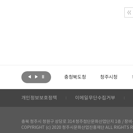
아랩
문화체육관광부
충청북도청
청주시청
개인정보보호정책
이메일무단수집거부
충북 청주시 청원구 상당로 314 청주첨단문화산업단지 1층 / 장비-공간 대여 문
COPYRIGHT (c) 2020 청주시문화산업진흥재단 ALL RIGHTS R