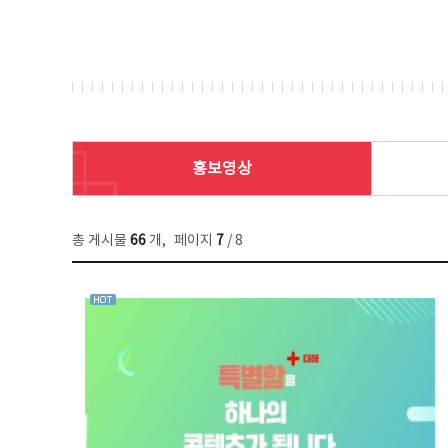
홍보영상
총 게시물
66
개
,
페이지
7
/ 8