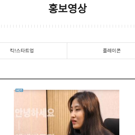
홍보영상
킥!스타트업
플레이콘