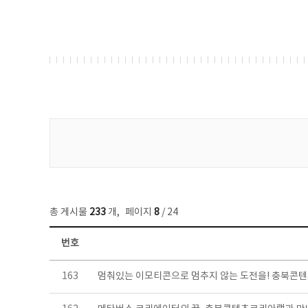
게시물 검색
총 게시물
233
개
,
페이지
8
/ 24
번호
보도자료 목록 - 번호, 제목, 작성자, 파일, 조회수, 작성일 정보 제공
163
멈춰있는 이모티콘으로 멈추지 않는 도전을! 충북콘텐