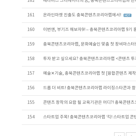
162
메타버스 크리에이터의 꿈, 충북콘텐츠코리아랩과 만
161
온라인마켓 진출도 충북콘텐츠코리아랩에서!
160
이번엔, 부기즈 해보자9! – 충북콘텐츠코리아랩 9기
159
충북콘텐츠코리아랩, 문화예술인 맞춤 첫 장비마스터
158
투자 받고 싶으세요? 충북콘텐츠코리아랩 <콘텐츠 
157
예술✕기술, 충북콘텐츠코리아랩 첫 [융합콘텐츠 제
156
드롭 더 비트! 충북콘텐츠코리아랩 라이징스타콘과 함
155
콘텐츠 창작의 요람 될 교육기관은 어디?! 충북콘텐츠
154
스타트업 주목! 충북콘텐츠코리아랩 ‘킥! 스타트업 콘