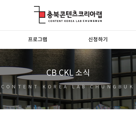
충북콘텐츠코리아랩
프로그램
신청하기
CB CKL 소식
CONTENT KOREA LAB CHUNGBUK