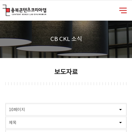
충북콘텐츠코리아랩
CB CKL 소식
보도자료
게시물 검색