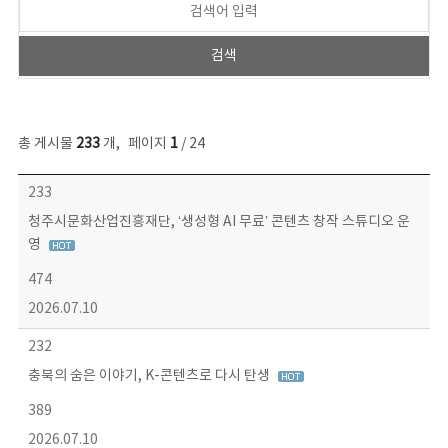
총 게시물
233
개
,
페이지
1
/ 24
보도자료 목록 - 번호, 제목, 작성자, 파일, 조회수, 작성일 정보 제공
233
청주시문화산업진흥재단, ‘생성형 AI 무료’ 콘텐츠 창작 스튜디오 운
영
474
2026.07.10
232
충북의 숨은 이야기, K-콘텐츠로 다시 탄생
389
2026.07.10