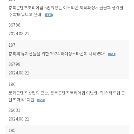
충북콘텐츠코리아랩 <멈춰있는 이모티콘 제작과정> ‘곰곰희 생각할
수록’배워보고 싶네!
36786
2024.08.21
197
충북의 뮤지션들을 위한 2024 라이징스타콘이 시작됐다!
36799
2024.08.21
196
문화콘텐츠산업의 큰손, 충북콘텐츠코리아랩 이번엔 ‘킥!스타트업 콘
텐츠 제작’ 지원
36681
2024.08.21
195