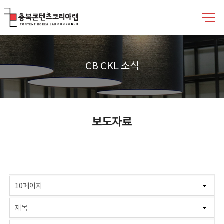
충북콘텐츠코리아랩
CB CKL 소식
보도자료
게시물 검색