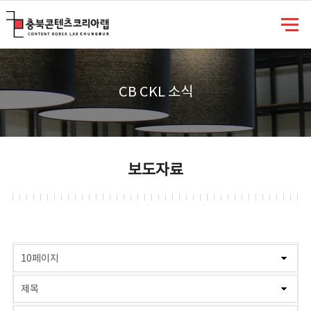
충북콘텐츠코리아랩
CB CKL 소식
보도자료
게시물 검색