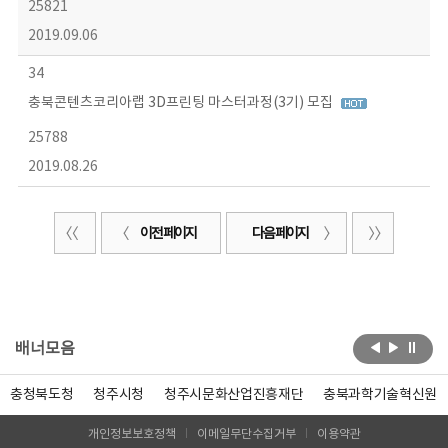
25821
2019.09.06
34
충북콘텐츠코리아랩 3D프린팅 마스터과정(3기) 모집
25788
2019.08.26
이전 페이지
다음 페이지
배너모음
충청북도청
청주시청
청주시문화산업진흥재단
충북과학기술혁신원
개인정보보호정책
이메일무단수집거부
이용약관