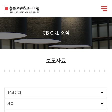
충북콘텐츠코리아랩
CB CKL 소식
보도자료
게시물 검색