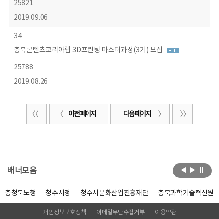
25821
2019.09.06
34
충북콘텐츠코리아랩 3D프린팅 마스터과정(3기) 모집
25788
2019.08.26
이전 페이지
다음 페이지
배너모음
충청북도청
청주시청
청주시문화산업진흥재단
충북과학기술혁신원
개인정보보호정책
이메일무단수집거부
이용약관