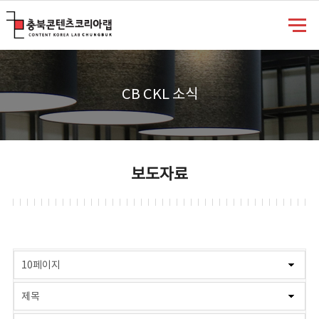
충북콘텐츠코리아랩
CB CKL 소식
보도자료
게시물 검색