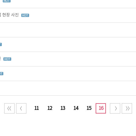
진
업 현장 사진
진
11
12
13
14
15
16