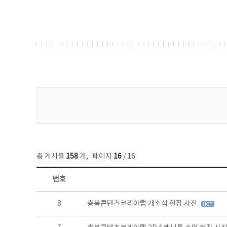
게시물 검색
총 게시물
158
개
,
페이지
16
/ 16
번호
콘텐츠이슈 목록 - 번호, 제목, 작성자, 파일, 조회수, 작성일 정보 제공
8
충북콘텐츠코리아랩 개소식 현장 사진