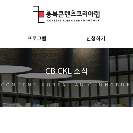
충북콘텐츠코리아랩
프로그램
신청하기
CB CKL 소식
CONTENT KOREA LAB CHUNGBUK