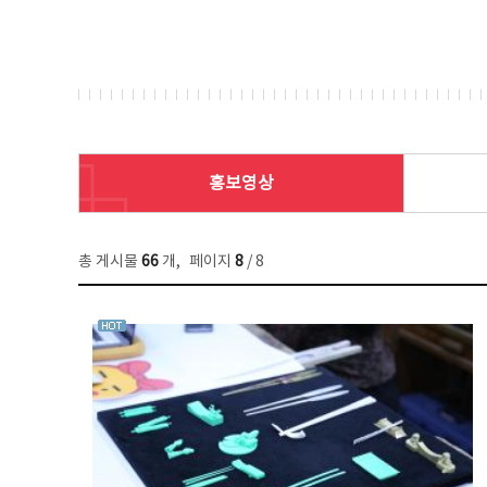
홍보영상
총 게시물
66
개
,
페이지
8
/ 8