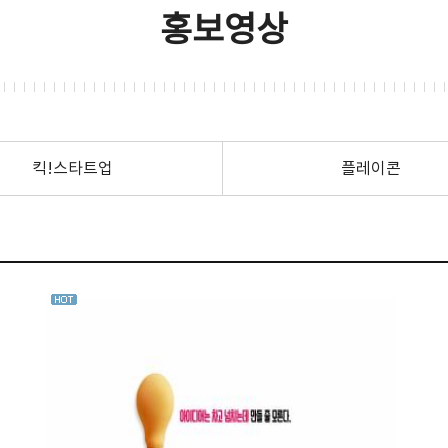
홍보영상
킥!스타트업
플레이콘