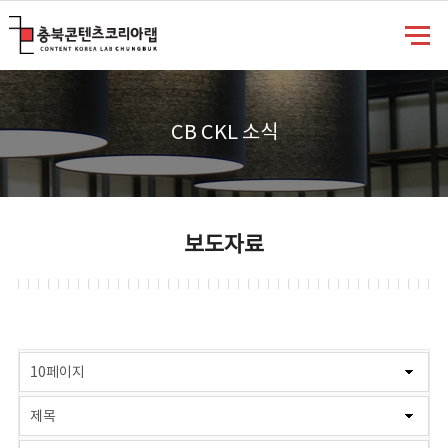
충북콘텐츠코리아랩
CB CKL 소식
보도자료
게시물 검색