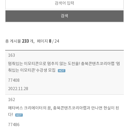
총 게시물
233
개
,
페이지
8
/ 24
보도자료 목록 - 번호, 제목, 작성자, 파일, 조회수, 작성일 정보 제공
163
멈춰있는 이모티콘으로 멈추지 않는 도전을! 충북콘텐츠코리아랩 ‘멈
춰있는 이모티콘’수강생 모집
77408
2022.11.28
162
메타버스 크리에이터의 꿈, 충북콘텐츠코리아랩과 만나면 현실이 된
다!
77486