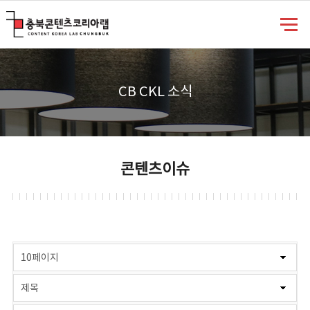
충북콘텐츠코리아랩
CB CKL 소식
콘텐츠이슈
게시물 검색