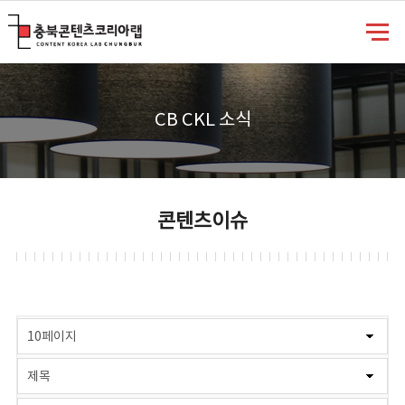
충북콘텐츠코리아랩
CB CKL 소식
콘텐츠이슈
게시물 검색