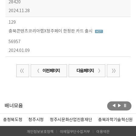
28420
2024.11.28
129
충북콘텐츠코리아랩X청주페이 한정판 카드 출시
56957
2024.01.09
이전 페이지
다음 페이지
배너모음
충청북도청
청주시청
청주시문화산업진흥재단
충북과학기술혁신원
개인정보보호정책
이메일무단수집거부
이용약관