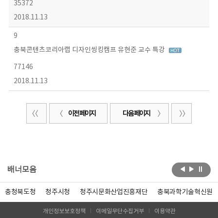
35372
2018.11.13
9
충북콘텐츠코리아랩 디자인씽킹캠프 유현준 교수 특강
77146
2018.11.13
이전 페이지
다음 페이지
배너모음
충청북도청
청주시청
청주시문화산업진흥재단
충북과학기술혁신원
개인정보보호정책
이메일무단수집거부
이용약관