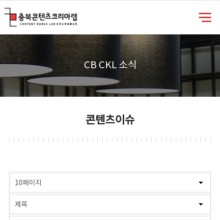
충북콘텐츠코리아랩
CB CKL 소식
콘텐츠이슈
게시물 검색