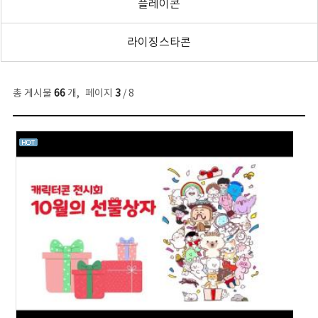
플레이콘
라이징스타콘
총 게시물
66
개
,
페이지
3
/ 8