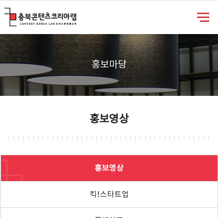
충북콘텐츠코리아랩
홍보마당
홍보영상
홍보영상
킥!스타트업