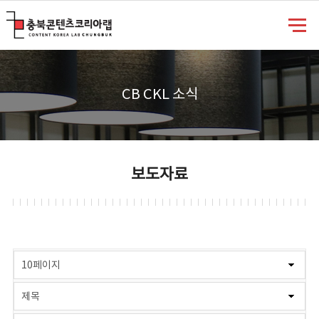
충북콘텐츠코리아랩
CB CKL 소식
보도자료
게시물 검색