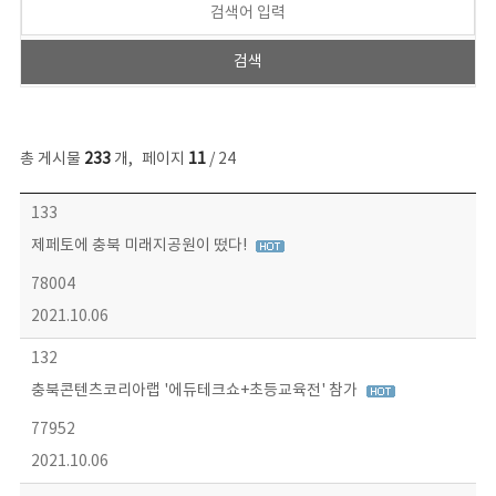
총 게시물
233
개
,
페이지
11
/ 24
보도자료 목록 - 번호, 제목, 작성자, 파일, 조회수, 작성일 정보 제공
133
제페토에 충북 미래지공원이 떴다!
78004
2021.10.06
132
충북콘텐츠코리아랩 '에듀테크쇼+초등교육전' 참가
77952
2021.10.06