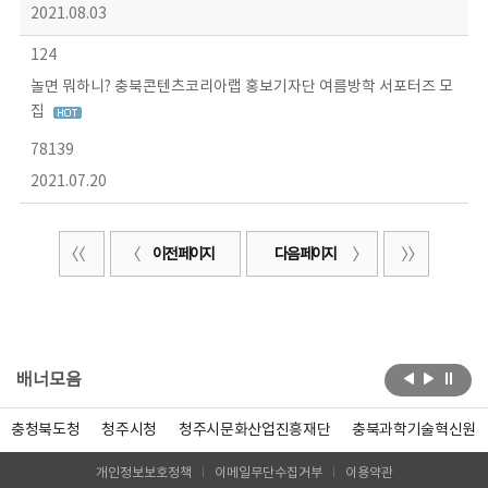
2021.08.03
124
놀면 뭐하니? 충북콘텐츠코리아랩 홍보기자단 여름방학 서포터즈 모
집
78139
2021.07.20
이전 페이지
다음 페이지
배너모음
충청북도청
청주시청
청주시문화산업진흥재단
충북과학기술혁신원
개인정보보호정책
이메일무단수집거부
이용약관