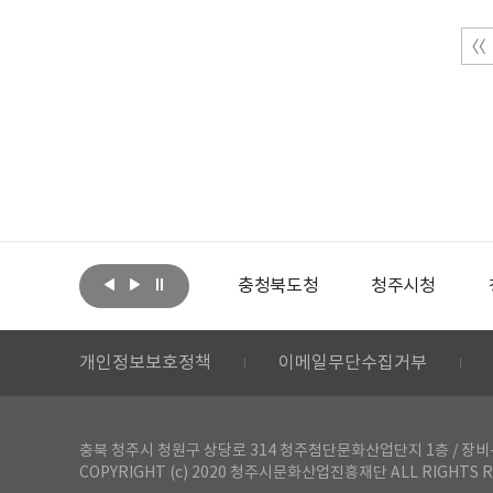
아랩
문화체육관광부
충청북도청
청주시청
개인정보보호정책
이메일무단수집거부
충북 청주시 청원구 상당로 314 청주첨단문화산업단지 1층 / 장비-공간 대여 문
COPYRIGHT (c) 2020 청주시문화산업진흥재단 ALL RIGHTS R