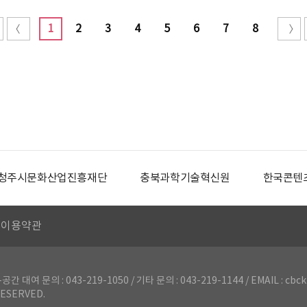
1
2
3
4
5
6
7
8
청주시문화산업진흥재단
충북과학기술혁신원
한국콘텐
이용약관
의 : 043-219-1050 / 기타 문의 : 043-219-1144 / EMAIL : cbck
ESERVED.