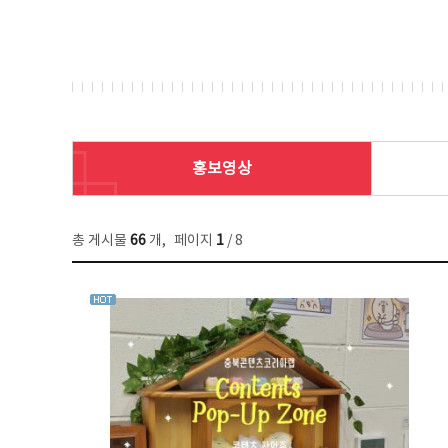
홍보영상
총 게시물
66
개
,
페이지
1
/ 8