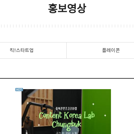
홍보영상
킥!스타트업
플레이콘