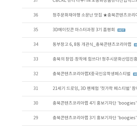
37
CBCKL 뷰티 타투! IN 오송화장품뷰티산업엑스
36
청주문화재야행 소문난 맛집 ★충북콘텐츠코
35
3D메이킷콘 마스터과정 3기 품평회
34
동부창고 6, 8동 개관식_충북콘텐츠코리아랩
33
충북의 창업·창작에 힘쓰다! 청주시문화산업진흥
32
충북콘텐츠코리아랩X중국인유학생페스티벌
31
21세기 드로잉, 3D 펜체험 '젓가락 페스티벌' 
30
충북콘텐츠코리아랩 4기 홍보기자단 'boogies
29
충북콘텐츠코리아랩 3기 홍보기자단 'boogies