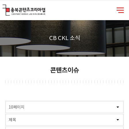
충북콘텐츠코리아랩
CB CKL 소식
콘텐츠이슈
게시물 검색