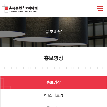
충북콘텐츠코리아랩
홍보마당
홍보영상
홍보영상
킥!스타트업