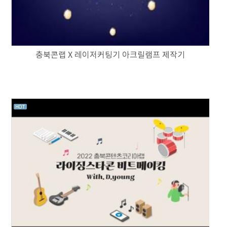
충북콘랩 X 레이저커팅기 아크릴램프 제작기