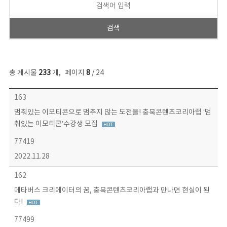
총 게시물
233
개
,
페이지
8
/ 24
보도자료 목록 - 번호, 제목, 작성자, 파일, 조회수, 작성일 정보 제공
163
멈춰있는 이모티콘으로 멈추지 않는 도전을! 충북콘텐츠코리아랩 ‘멈
춰있는 이모티콘’수강생 모집
77419
2022.11.28
162
메타버스 크리에이터의 꿈, 충북콘텐츠코리아랩과 만나면 현실이 된
다!
77499