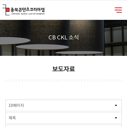
충북콘텐츠코리아랩
CB CKL 소식
보도자료
게시물 검색