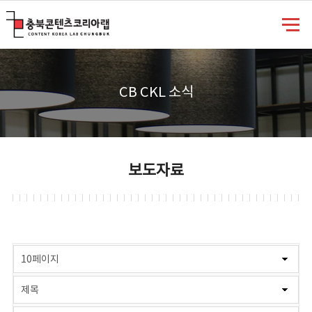
충북콘텐츠코리아랩
CB CKL 소식
보도자료
게시물 검색