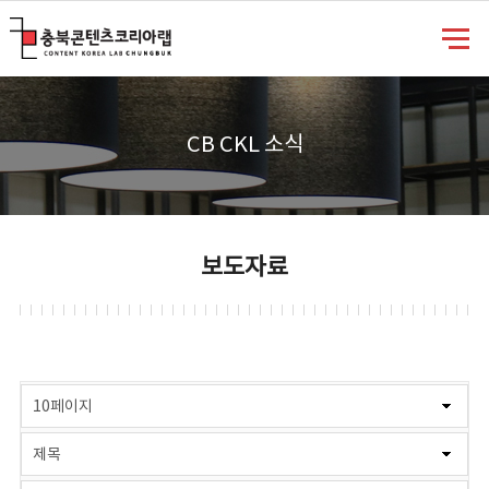
충북콘텐츠코리아랩
CB CKL 소식
보도자료
게시물 검색