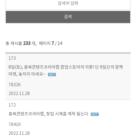
총 게시물
233
개
,
페이지
7
/ 24
보도자료 목록 - 번호, 제목, 작성자, 파일, 조회수, 작성일 정보 제공
173
8일(토), 충북콘텐츠코리아랩 팝업스토어의 귀환! 단 9일간의 깜짝
마켓, 놓치지 마세요~
78326
2022.11.28
172
충북콘텐츠코리아랩, 창업 시제품 제작 돕는다
78410
2022.11.28