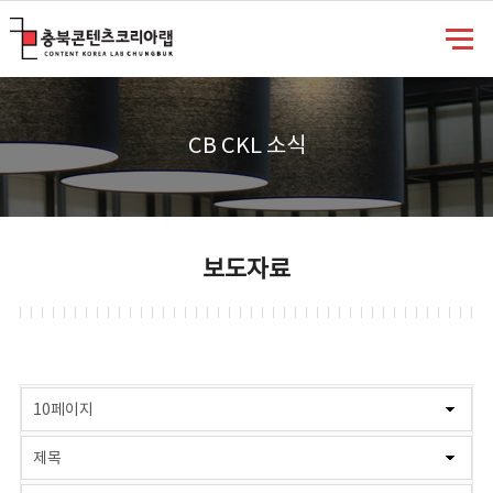
충북콘텐츠코리아랩
CB CKL 소식
보도자료
게시물 검색