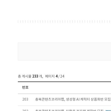
게시물 검색
총 게시물
233
개
,
페이지
4
/ 24
번호
보도자료 목록 - 번호, 제목, 작성자, 파일, 조회수, 작성일 정보 제공
203
충북콘텐츠코리아랩, 생성형 AI 캐릭터 상품화반 모