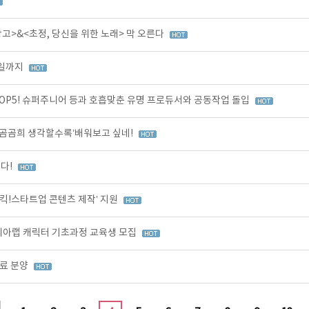
>&<초정, 당신을 위한 노래> 막 오른다
3일까지
OP5! 슈퍼주니어 등과 호흡맞춘 유명 프로듀서와 공동작업 돌입
곰곰희 생각할수록’배워보고 싶네!
다!
킥!스타트업 콘텐츠 제작’ 지원
코리아랩 캐릭터 기초과정 교육생 모집
무료 분양