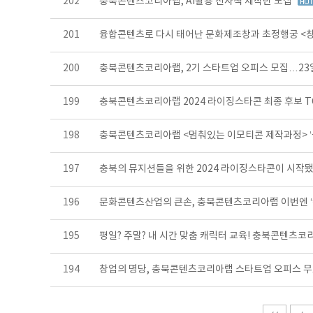
202
충북콘텐츠코리아랩, AI활용 전자책 제작반 모집
201
융합콘텐츠로 다시 태어난 문화제조창과 초정행궁 <창고
200
충북콘텐츠코리아랩, 2기 스타트업 오피스 모집…2
199
충북콘텐츠코리아랩 2024 라이징스타콘 최종 후보 T
198
충북콘텐츠코리아랩 <멈춰있는 이모티콘 제작과정> ‘
197
충북의 뮤지션들을 위한 2024 라이징스타콘이 시작됐
196
문화콘텐츠산업의 큰손, 충북콘텐츠코리아랩 이번엔 ‘
195
평일? 주말? 내 시간 맞춤 캐릭터 교육! 충북콘텐츠
194
창업의 명당, 충북콘텐츠코리아랩 스타트업 오피스 