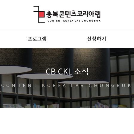
충북콘텐츠코리아랩
프로그램
신청하기
CB CKL 소식
CONTENT KOREA LAB CHUNGBUK