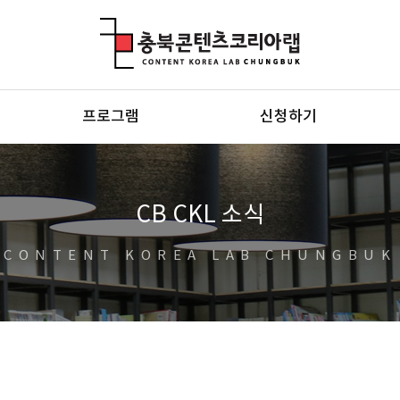
충북콘텐츠코리아랩
프로그램
신청하기
CB CKL 소식
CONTENT KOREA LAB CHUNGBUK