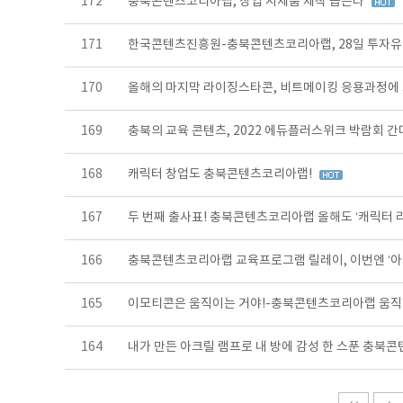
172
충북콘텐츠코리아랩, 창업 시제품 제작 돕는다
171
한국콘텐츠진흥원-충북콘텐츠코리아랩, 28일 투자유
170
올해의 마지막 라이징스타콘, 비트메이킹 응용과정에
169
충북의 교육 콘텐츠, 2022 에듀플러스위크 박람회 간
168
캐릭터 창업도 충북콘텐츠코리아랩!
167
두 번째 출사표! 충북콘텐츠코리아랩 올해도 ‘캐릭터 
166
충북콘텐츠코리아랩 교육프로그램 릴레이, 이번엔 ‘아
165
이모티콘은 움직이는 거야!-충북콘텐츠코리아랩 움직
164
내가 만든 아크릴 램프로 내 방에 감성 한 스푼 충북