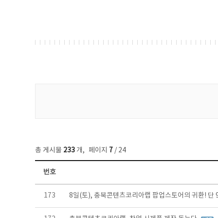
게시물 검색
총 게시물
233
개
,
페이지
7
/ 24
번호
보도자료 목록 - 번호, 제목, 작성자, 파일, 조회수, 작성일 정보 제공
173
8일(토), 충북콘텐츠코리아랩 팝업스토어의 귀환! 단 