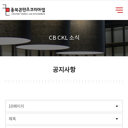
충북콘텐츠코리아랩
CB CKL 소식
공지사항
게시물 검색