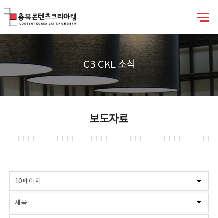
충북콘텐츠코리아랩
CB CKL 소식
보도자료
게시물 검색