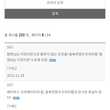
총 게시물
233
개
,
페이지
8
/ 24
보도자료 목록 - 번호, 제목, 작성자, 파일, 조회수, 작성일 정보 제공
163
멈춰있는 이모티콘으로 멈추지 않는 도전을! 충북콘텐츠코리아랩 ‘멈
춰있는 이모티콘’수강생 모집
77412
2022.11.28
162
메타버스 크리에이터의 꿈, 충북콘텐츠코리아랩과 만나면 현실이 된
다!
77491