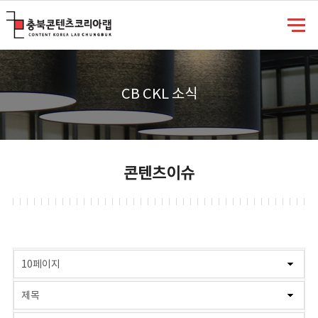
충북콘텐츠코리아랩
CB CKL 소식
콘텐츠이슈
게시물 검색