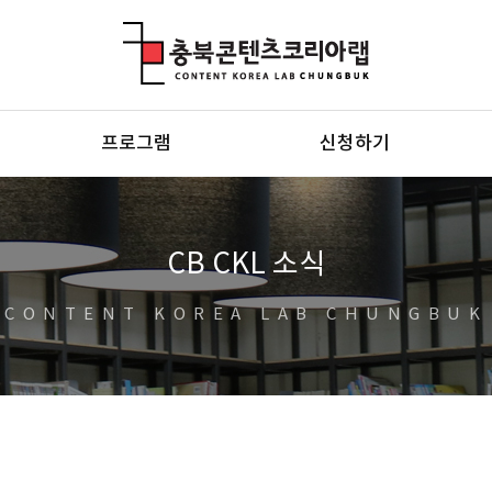
충북콘텐츠코리아랩
프로그램
신청하기
CB CKL 소식
CONTENT KOREA LAB CHUNGBUK