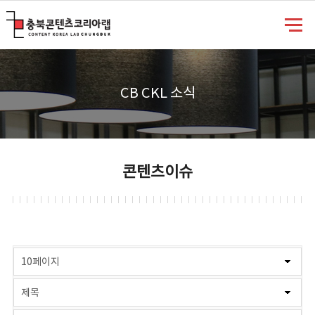
충북콘텐츠코리아랩
CB CKL 소식
콘텐츠이슈
게시물 검색