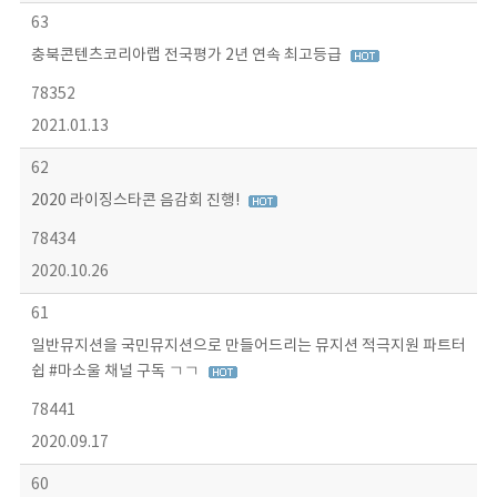
63
충북콘텐츠코리아랩 전국평가 2년 연속 최고등급
78352
2021.01.13
62
2020 라이징스타콘 음감회 진행!
78434
2020.10.26
61
일반뮤지션을 국민뮤지션으로 만들어드리는 뮤지션 적극지원 파트터
쉽 #마소울 채널 구독 ㄱㄱ
78441
2020.09.17
60